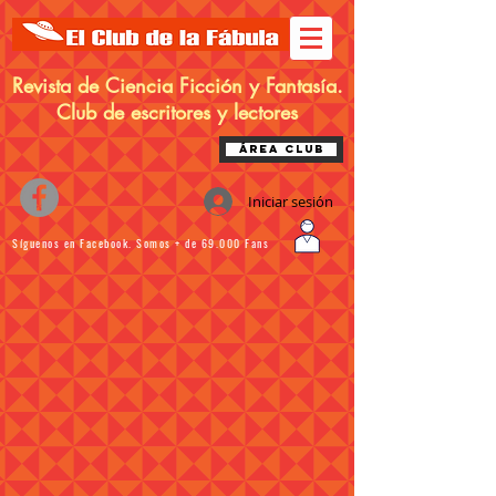
Revista de Ciencia Ficción y Fantasía.
Club de escritores y lectores
Área Club
Iniciar sesión
Síguenos en Facebook. Somos + de 69.000 Fans