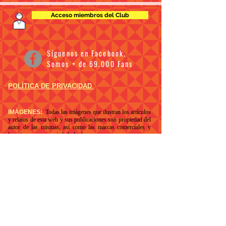
Acceso miembros del Club
Síguenos en Facebook.
Somos + de 69.000 Fans
POLÍTICA DE PRIVACIDAD
IMÁGENES:
Todas las imágenes que ilustran los artículos
y relatos de esta web y sus publicaciones son propiedad del
autor de las mismas, así como las marcas comerciales y
logotipos son propiedad de las empresas o personas a
nombre de las cuales están legalmente registradas y son
reproducidas aquí solamente con el fin de ilustrar una
reseña, crítica o análisis de las obras a las que hacen
referencia. El Club de la Fábula no tiene relación alguna con
el productor, productora o el director de la película, editor o
autor del libro y de la portada del mismo. El copyright del
poster, carátula,portada, fotogramas, fotografías e imágenes
de cada DVD, VOD, Blu-ray, tráiler,
libro
,
cómic y banda
sonora original (BSO) pertenecen a las correspondientes
editoriales, autores, productoras y/o distribuidoras.