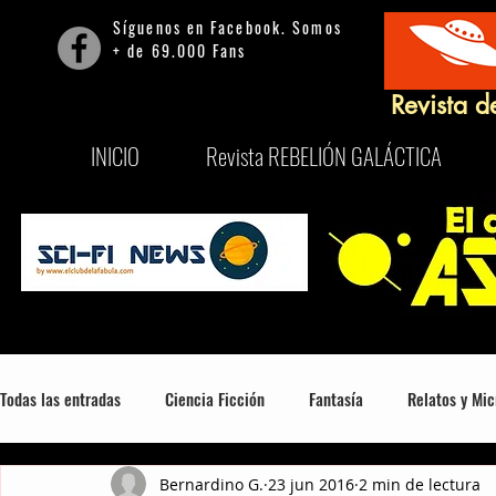
Síguenos en Facebook. Somos
+ de 69.000 Fans
Revista d
INICIO
Revista REBELIÓN GALÁCTICA
Todas las entradas
Ciencia Ficción
Fantasía
Relatos y Mic
Bernardino G.
23 jun 2016
2 min de lectura
Mitología, Misterio y Consciencia
Series
Películas