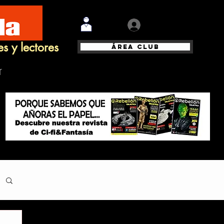
Iniciar sesión
es y lectores
Área Club
r