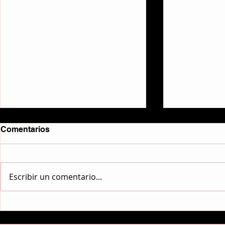
Comentarios
Escribir un comentario...
Sici-Fi News: Regreso al
¿Como serí
futuro, 65 años del
Star Wars a