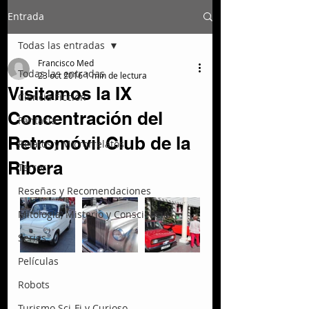
Entrada
Todas las entradas
Francisco Med
Todas las entradas
23 oct 2016
1 min de lectura
Visitamos la IX
Ciencia Ficción
Concentración del
Fantasía
Retromóvil Club de la
Relatos y Microrrelatos
Ribera
Terror
Reseñas y Recomendaciones
Mitología, Misterio y Consciencia
Series
Películas
Robots
Turismo Sci-Fi y Curioso