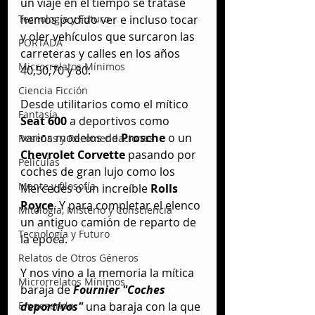
un viaje en el tiempo se tratase 
Tecnología y Futuro
hemos podido ver e incluso tocar 
y oler vehículos que surcaron las 
PORTADA
carreteras y calles en los años 
Microrrelatos Mínimos
40,50,70 y 80.
Ciencia Ficción
Desde utilitarios como el mítico 
Fantasía
Seat 600
 a deportivos como 
varios modelos de 
Prosche
 o un
Reseñas y Recomendaciones
Chevrolet Corvette
 pasando por 
Películas
coches de gran lujo como los 
Mente y filosofía
Mercedes o un increíble
 Rolls 
Royce
. Y para completar el elenco 
Mitología, Misterio y Consciencia
un antiguo camión de reparto de 
Tecnología y Futuro
la época.
Relatos de Otros Géneros
Y nos vino a la memoria la mítica 
Microrrelatos Mínimos
baraja de
 Fournier "Coches 
Empezando
deportivos"
 una baraja con la que 