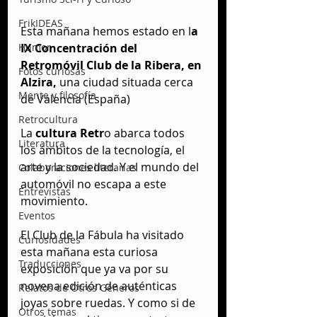
FrikIDEAS
Esta mañana hemos estado en l
a 
Humor
IX Concentración del 
Retromóvil Club de la Ribera, en 
Fotos curiosas
Alzira,
 una ciudad situada cerca 
Mente y filosofía
de Valencia (España) 
Retrocultura
La 
cultura Retr
o abarca todos 
Literatura
los ámbitos de la tecnología, el 
arte y la sociedad. Y el mundo del 
Colaboraciones literarias
automóvil no escapa a este 
Entrevistas
movimiento.
Eventos
El Club de la Fábula ha visitado 
Curiosidades
esta mañana esta curiosa 
Traducciones
exposición que ya va por su 
novena edición de auténticas 
Relatos de Otros Géneros
joyas sobre ruedas. Y como si de 
Otros temas