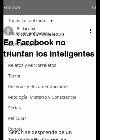
Entrada
Todas las entradas
Redacción
Todas las entradas
6 oct 2016
2 min de lectura
En Facebook no
Ciencia Ficción
triunfan los inteligentes
Fantasía
Relatos y Microrrelatos
Terror
Reseñas y Recomendaciones
Mitología, Misterio y Consciencia
Series
Películas
Robots
Según se desprende de un 
estudio realizado por los 
Turismo Sci-Fi y Curioso