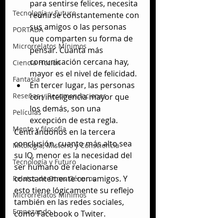
para sentirse felices, necesita 
Tecnología y Futuro
reunirse constantemente con 
sus amigos o las personas 
PORTADA
que comparten su forma de 
Microrrelatos Mínimos
pensar. Cuanta más 
comunicación cercana hay, 
Ciencia Ficción
mayor es el nivel de felicidad.  
Fantasía
En tercer lugar, las personas 
Reseñas y Recomendaciones
con inteligencia mayor que 
los demás, son una 
Películas
excepción de esta regla. 
Mente y filosofía
Centrándonos en la tercera 
conclusión, cuanto más alto sea 
Mitología, Misterio y Consciencia
su IQ, menor es la necesidad del 
Tecnología y Futuro
ser humano de relacionarse 
constantemente con amigos. Y 
Relatos de Otros Géneros
esto tiene lógicamente su reflejo 
Microrrelatos Mínimos
también en las redes sociales, 
Empezando
como Facebook o Twiter.