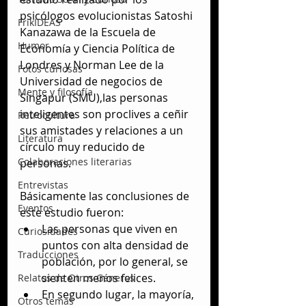
psicólogos evolucionistas Satoshi 
FrikIDEAS
Kanazawa de la Escuela de 
Humor
Economía y Ciencia Política de 
Londres y Norman Lee de la 
Fotos curiosas
Universidad de negocios de 
Mente y filosofía
Singapur (SMU),las personas 
inteligentes son proclives a ceñir 
Retrocultura
sus amistades y relaciones a un 
Literatura
círculo muy reducido de 
Colaboraciones literarias
personas.
Entrevistas
Básicamente las conclusiones de 
Eventos
este estudio fueron: 
Las personas que viven en 
Curiosidades
puntos con alta densidad de 
Traducciones
población, por lo general, se 
sienten menos felices.  
Relatos de Otros Géneros
En segundo lugar, la mayoría, 
Otros temas