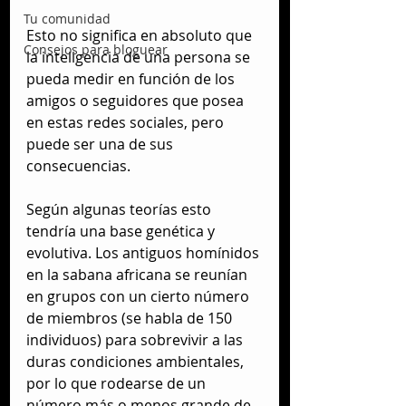
Tu comunidad
Esto no significa en absoluto que 
Consejos para bloguear
la inteligencia de una persona se 
pueda medir en función de los 
amigos o seguidores que posea 
en estas redes sociales, pero 
puede ser una de sus 
consecuencias.
Según algunas teorías esto 
tendría una base genética y 
evolutiva. Los antiguos homínidos 
en la sabana africana se reunían 
en grupos con un cierto número 
de miembros (se habla de 150 
individuos) para sobrevivir a las 
duras condiciones ambientales, 
por lo que rodearse de un 
número más o menos grande de 