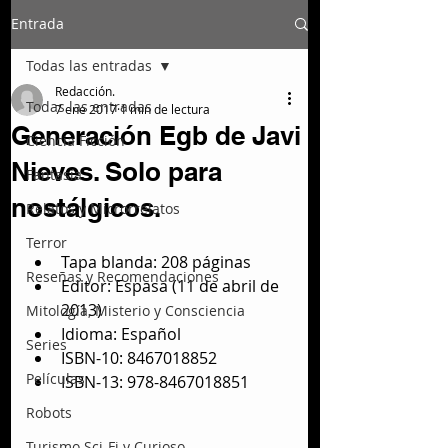
Entrada
Todas las entradas
Redacción.
Todas las entradas
7 ene 2017
1 min de lectura
Generación Egb de Javi
Ciencia Ficción
Nieves. Solo para
Fantasía
nostálgicos.
Relatos y Microrrelatos
Terror
Tapa blanda: 208 páginas  
Reseñas y Recomendaciones
Editor: Espasa (11 de abril de 
2013)  
Mitología, Misterio y Consciencia
Idioma: Español  
Series
ISBN-10: 8467018852  
Películas
ISBN-13: 978-8467018851 
Robots
Turismo Sci-Fi y Curioso