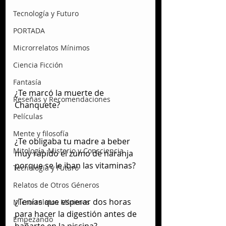
Tecnología y Futuro
PORTADA
Microrrelatos Mínimos
Ciencia Ficción
Fantasía
¿Te marcó la muerte de 
Reseñas y Recomendaciones
Chanquete?
Películas
Mente y filosofía
¿Te obligaba tu madre a beber 
Mitología, Misterio y Consciencia
muy rápido el zumo de naranja 
porque se le iban las vitaminas?
Tecnología y Futuro
Relatos de Otros Géneros
¿Tenías que esperar dos horas 
Microrrelatos Mínimos
para hacer la digestión antes de 
Empezando