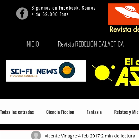
Síguenos en Facebook. Somos
+ de 69.000 Fans
Revista d
INICIO
Revista REBELIÓN GALÁCTICA
Todas las entradas
Ciencia Ficción
Fantasía
Relatos y Mic
Vicente Vinagre
4 feb 2017
2 min de lectura
Mitología, Misterio y Consciencia
Series
Películas