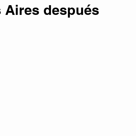
s Aires después
atura
Colaboraciones literarias
Entrevistas
Eventos
Otros temas
Tecnología y Futuro
PORTADA
señas y Recomendaciones
Películas