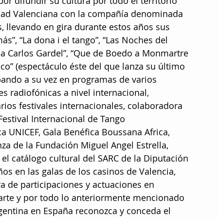
r difundir su cultura por todo el territorio 
dad Valenciana con la compañía denominada 
, llevando en gira durante estos años sus 
s”, “La dona i el tango”, “Las Noches del 
to a Carlos Gardel”, “Que de Boedo a Monmartre 
co” (espectáculo éste del que lanza su último 
ipando a su vez en programas de varios 
s radiofónicas a nivel internacional, 
rios festivales internacionales, colaboradora 
Festival Internacional de Tango 
ca UNICEF, Gala Benéfica Boussana Africa, 
za de la Fundación Miguel Angel Estrella, 
el catálogo cultural del SARC de la Diputación 
ños en las galas de los casinos de Valencia, 
a de participaciones y actuaciones en 
 parte y por todo lo anteriormente mencionado 
gentina en España reconozca y conceda el 