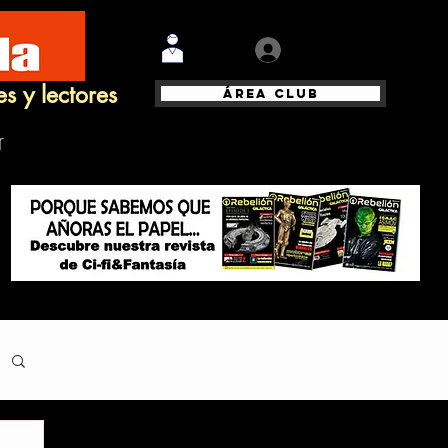
Iniciar sesión
es y lectores
Área Club
r