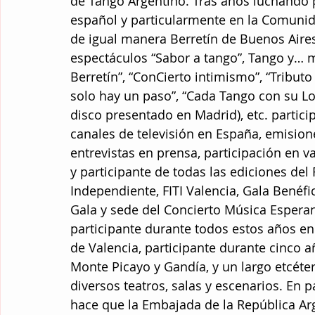
de Tango Argentino. Tras años luchando po
español y particularmente en la Comuni
de igual manera Berretín de Buenos Aires
espectáculos “Sabor a tango”, Tango y… má
Berretín”, “ConCierto intimismo”, “Tribu
solo hay un paso”, “Cada Tango con su Lo
disco presentado en Madrid), etc. partic
canales de televisión en España, emisione
entrevistas en prensa, participación en va
y participante de todas las ediciones del 
Independiente, FITI Valencia, Gala Benéfi
Gala y sede del Concierto Música Esperan
participante durante todos estos años en 
de Valencia, participante durante cinco a
Monte Picayo y Gandía, y un largo etcéter
diversos teatros, salas y escenarios. En
hace que la Embajada de la República Ar