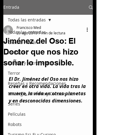
Entrada
Todas las entradas
Francisco Med
Todas las entradas
29 ago 2018
7 min de lectura
Jiménez del Oso: El
Ciencia Ficción
Doctor que nos hizo
Fantasía
soñar lo imposible.
Relatos y Microrrelatos
Terror
El Dr. Jiménez del Oso nos hizo 
Reseñas y Recomendaciones
creer en otra vida. La vida tras la 
muerte, la vida en otros planetas 
Mitología, Misterio y Consciencia
y en desconocidas dimensiones.
Series
Películas
Robots
Turismo Sci-Fi y Curioso