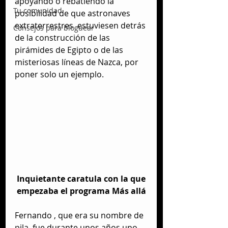
apoyando o rebatiendo la 
Tu comunidad
posibilidad de que astronaves 
extraterrestres  estuviesen detrás 
Consejos para bloguear
de la construcción de las 
pirámides de Egipto o de las 
misteriosas líneas de Nazca, por 
poner solo un ejemplo.
 Inquietante caratula con la que 
empezaba el programa Más allá
Fernando , que era su nombre de 
pila, fue durante unos años uno 