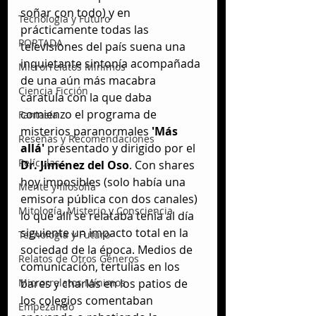
soñar con todo) y en 
Tecnología y Futuro
prácticamente todas las 
PORTADA
televisiones del país suena una 
inquietante sintonía acompañada 
Microrrelatos Mínimos
de una aún más macabra 
Ciencia Ficción
caratula con la que daba 
comienzo el programa de 
Fantasía
misterios paranormales 
'Más 
Reseñas y Recomendaciones
allá'
 presentado y dirigido por el
Películas
Dr. Jiménez del Oso
. Con shares 
hoy imposibles (solo había una 
Mente y filosofía
emisora pública con dos canales) 
Mitología, Misterio y Consciencia
lo que allí se relataba tenía al día 
siguiente un impacto total en la 
Tecnología y Futuro
sociedad de la época. Medios de 
Relatos de Otros Géneros
comunicación, tertulias en los 
Microrrelatos Mínimos
bares y charlas en los patios de 
los colegios comentaban 
Empezando