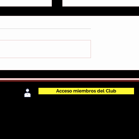
res.
Redención (Infierno en la
Tierra parte 1) de Manuel
Guardia, fantasía con un
toque singular
Acceso miembros del Club
latos de esta web y sus publicaciones son propiedad del autor de las mismas, así como las mar
as aquí solamente con el fin de ilustrar una reseña, crítica o análisis de las obras a las que
 del libro y de la portada del mismo. El copyright del poster, carátula,portada, fotogramas, f
riales, autores, productoras y/o distribuidoras.