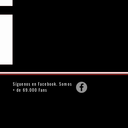
Síguenos en Facebook. Somos
+ de 69.000 Fans
cas comerciales y logotipos son propiedad de las empresas o personas a
 hacen referencia. El Club de la Fábula no tiene relación alguna con el
otografías e imágenes de cada DVD, VOD, Blu-ray, tráiler,
libro
,
cómic y