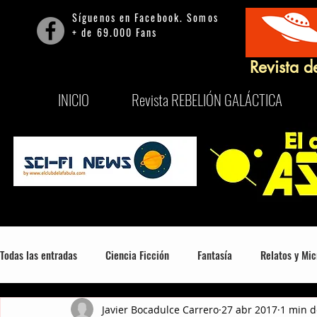
Síguenos en Facebook. Somos
+ de 69.000 Fans
Revista d
INICIO
Revista REBELIÓN GALÁCTICA
Todas las entradas
Ciencia Ficción
Fantasía
Relatos y Mic
Javier Bocadulce Carrero
27 abr 2017
1 min d
Mitología, Misterio y Consciencia
Series
Películas