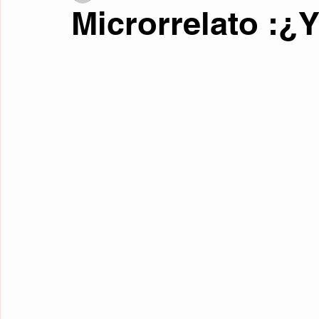
Microrrelato :¿Y
Fotos curiosas
Mente y filosofía
Retrocultura
Liter
Curiosidades
Traducciones
Relatos de Otros Géneros
Microrrelatos Mínimos
Ciencia Ficción
Fantasía
Re