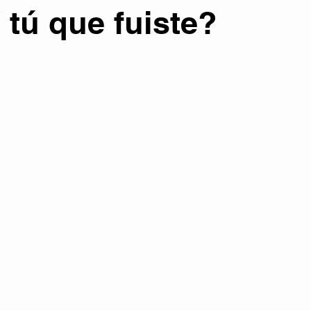
 tú que fuiste?
atura
Colaboraciones literarias
Entrevistas
Eventos
Otros temas
Tecnología y Futuro
PORTADA
señas y Recomendaciones
Películas