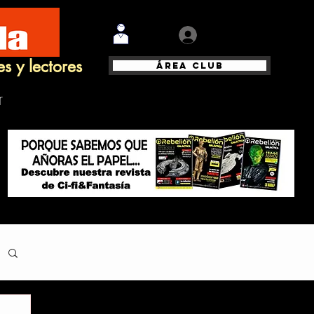
Iniciar sesión
es y lectores
Área Club
r