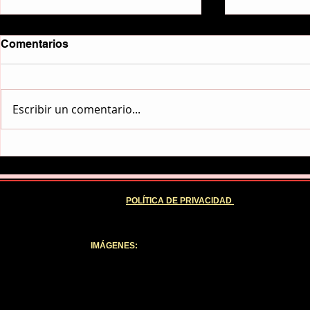
Comentarios
No me talad
Escribir un comentario...
'El estanque mágico', una
reivindicación de lo
fantástico de la mano de
Pablo Narval
POLÍTICA DE PRIVACIDAD
IMÁGENES:
Todas las imágenes que ilustran los artículos y re
nombre de las cuales están legalmente registradas y son reproducid
productor, productora o el director de la película, editor o autor
banda sonora original (BSO) pertenecen a las correspondientes edito