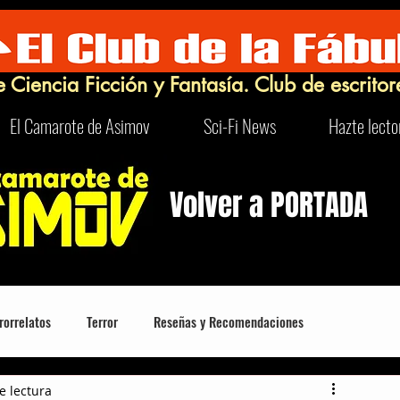
e Ciencia Ficción y Fantasía. Club de escritor
El Camarote de Asimov
Sci-Fi News
Hazte lecto
Volver a PORTADA
rorrelatos
Terror
Reseñas y Recomendaciones
e lectura
Robots
Turismo Sci-Fi y Curioso
FrikIDEAS
Humor