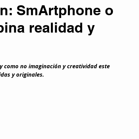
en: SmArtphone o
atura
Colaboraciones literarias
Entrevistas
Eventos
bina realidad y
Otros temas
Tecnología y Futuro
PORTADA
 y como no imaginación y creatividad este 
señas y Recomendaciones
Películas
idas y originales.