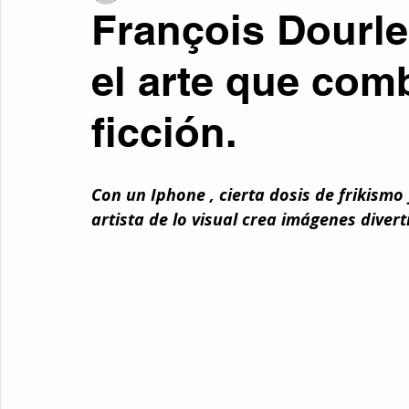
François Dourl
Fotos curiosas
Mente y filosofía
Retrocultura
Liter
el arte que com
ficción.
Curiosidades
Traducciones
Relatos de Otros Géneros
Con un Iphone , cierta dosis de frikismo
Microrrelatos Mínimos
Ciencia Ficción
Fantasía
Re
artista de lo visual crea imágenes divert