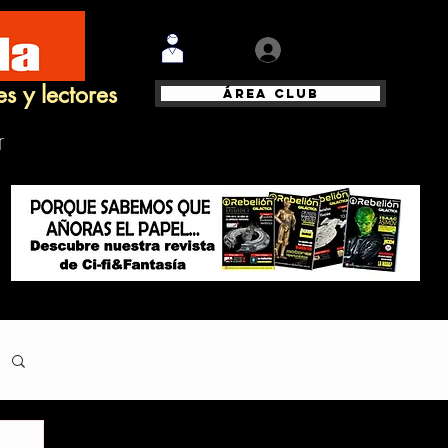
Iniciar sesión
es y lectores
Área Club
r