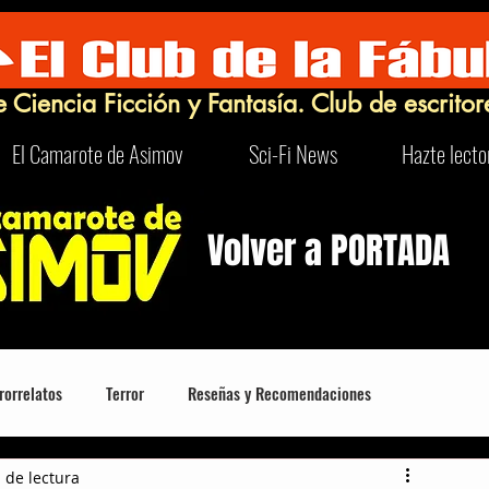
e Ciencia Ficción y Fantasía. Club de escritor
El Camarote de Asimov
Sci-Fi News
Hazte lecto
Volver a PORTADA
rorrelatos
Terror
Reseñas y Recomendaciones
 de lectura
Robots
Turismo Sci-Fi y Curioso
FrikIDEAS
Humor