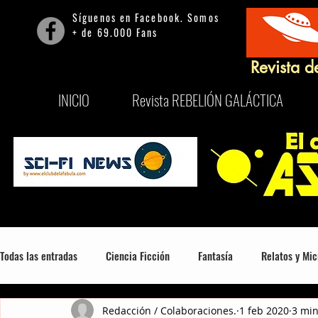
Síguenos en Facebook. Somos
+ de 69.000 Fans
Revista d
INICIO
Revista REBELIÓN GALÁCTICA
Todas las entradas
Ciencia Ficción
Fantasía
Relatos y Mic
Redacción / Colaboraciones.
1 feb 2020
3 min
Mitología, Misterio y Consciencia
Series
Películas