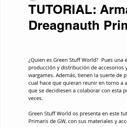
TUTORIAL: Arma
Fotos curiosas
Mente y filosofía
Retrocultura
Liter
Dreagnauth Pri
Curiosidades
Traducciones
Relatos de Otros Géneros
¿Quien es Green Stuff World?  Pues una 
Microrrelatos Mínimos
Ciencia Ficción
Fantasía
Re
producción y distribución de accesorios 
wargames. Además, tienen la suerte de p
cual hace que quieran reunir en torno a a
que se decidiesen a colaborar con esta 
veces.
Green Stuff World os presenta en este tu
Primaris de GW, con sus materiales y acc