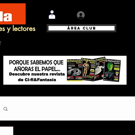
Iniciar sesión
es y lectores
Área Club
r