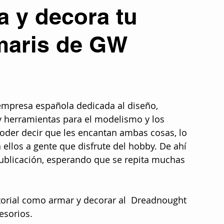
 y decora tu
atura
Colaboraciones literarias
Entrevistas
Eventos
maris de GW
Otros temas
Tecnología y Futuro
PORTADA
empresa española dedicada al diseño, 
señas y Recomendaciones
Películas
y herramientas para el modelismo y los 
oder decir que les encantan ambas cosas, lo 
 ellos a gente que disfrute del hobby. De ahí 
publicación, esperando que se repita muchas 
torial como armar y decorar al  Dreadnought  
esorios.