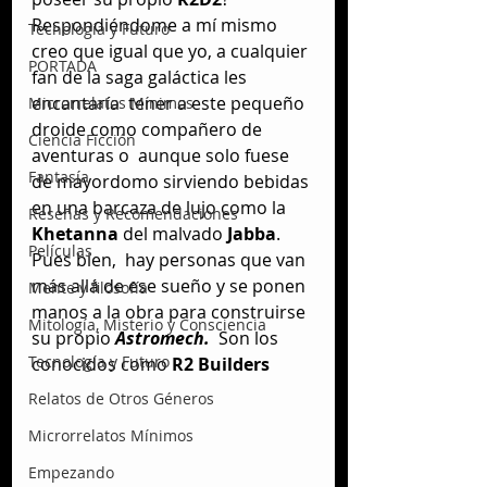
Respondiéndome a mí mismo 
Tecnología y Futuro
creo que igual que yo, a cualquier 
PORTADA
fan de la saga galáctica les 
encantaría  tener a este pequeño 
Microrrelatos Mínimos
droide como compañero de 
Ciencia Ficción
aventuras o  aunque solo fuese 
Fantasía
de mayordomo sirviendo bebidas 
en una barcaza de lujo como la  
Reseñas y Recomendaciones
Khetanna
 del malvado 
Jabba
. 
Películas
Pues bien,  hay personas que van 
más allá de ese sueño y se ponen 
Mente y filosofía
manos a la obra para construirse 
Mitología, Misterio y Consciencia
su propio 
Astromech.
  Son los 
Tecnología y Futuro
conocidos como 
R2 Builders
Relatos de Otros Géneros
Microrrelatos Mínimos
Empezando