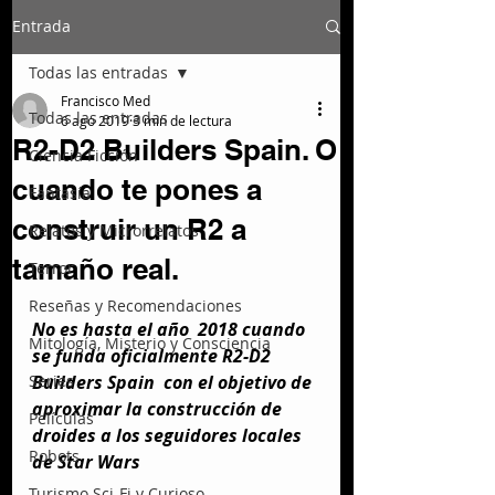
Entrada
Todas las entradas
Francisco Med
Todas las entradas
6 ago 2019
3 min de lectura
R2-D2 Builders Spain. O
Ciencia Ficción
cuando te pones a
Fantasía
construir un R2 a
Relatos y Microrrelatos
tamaño real.
Terror
Reseñas y Recomendaciones
No es hasta el año  2018 cuando 
Mitología, Misterio y Consciencia
se funda oficialmente R2-D2 
Series
Builders Spain  con el objetivo de 
aproximar la construcción de 
Películas
droides a los seguidores locales 
Robots
de Star Wars
Turismo Sci-Fi y Curioso