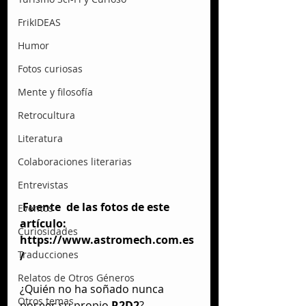
FrikIDEAS
Humor
Fotos curiosas
Mente y filosofía
Retrocultura
Literatura
Colaboraciones literarias
Entrevistas
Fuente  de las fotos de este 
Eventos
artículo: 
Curiosidades
https://www.astromech.com.es
Traducciones
/
Relatos de Otros Géneros
¿Quién no ha soñado nunca 
Otros temas
poseer su propio 
R2D2
? 