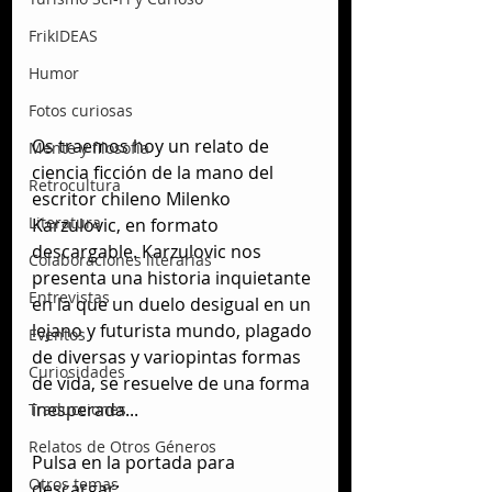
FrikIDEAS
Humor
Fotos curiosas
Os traemos hoy un relato de 
Mente y filosofía
ciencia ficción de la mano del 
Retrocultura
escritor chileno Milenko 
Literatura
Karzulovic, en formato 
descargable. Karzulovic nos 
Colaboraciones literarias
presenta una historia inquietante 
Entrevistas
en la que un duelo desigual en un 
lejano y futurista mundo, plagado 
Eventos
de diversas y variopintas formas 
Curiosidades
de vida, se resuelve de una forma 
inesperada...
Traducciones
Relatos de Otros Géneros
Pulsa en la portada para 
Otros temas
descargar: