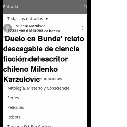
Entrada
Todas las entradas
Milenko Karzulovic
Todas las entradas
5 mar 2020
1 min de lectura
'Duelo en Bunda' relato
Ciencia Ficción
descagable de ciencia
Fantasía
ficción del escritor
Relatos y Microrrelatos
chileno Milenko
Terror
Karzulovic
Reseñas y Recomendaciones
Mitología, Misterio y Consciencia
Series
Películas
Robots
Turismo Sci-Fi y Curioso