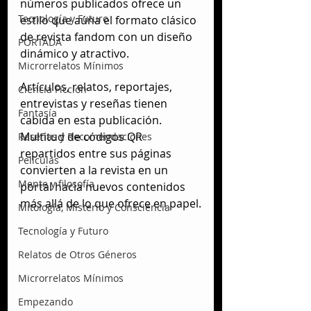
números publicados ofrece un 
Tecnología y Futuro
estilo que aúna el formato clásico 
de revista fandom con un diseño 
PORTADA
dinámico y atractivo. 
Microrrelatos Mínimos
Artículos, relatos, reportajes, 
Ciencia Ficción
entrevistas y reseñas tienen 
Fantasía
cabida en esta publicación. 
Multitud de códigos QR 
Reseñas y Recomendaciones
repartidos entre sus páginas 
Películas
convierten a la revista en un 
Mente y filosofía
portal hacia nuevos contenidos 
más allá de lo que ofrece en papel.
Mitología, Misterio y Consciencia
Tecnología y Futuro
Relatos de Otros Géneros
Microrrelatos Mínimos
Empezando