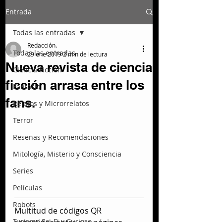
Entrada
Todas las entradas
Redacción.
Todas las entradas
29 ene 2019
2 min de lectura
Nueva revista de ciencia
Ciencia Ficción
ficción arrasa entre los
Fantasía
fans.
Relatos y Microrrelatos
Terror
Reseñas y Recomendaciones
Mitología, Misterio y Consciencia
Series
Películas
Robots
Multitud de códigos QR 
Turismo Sci-Fi y Curioso