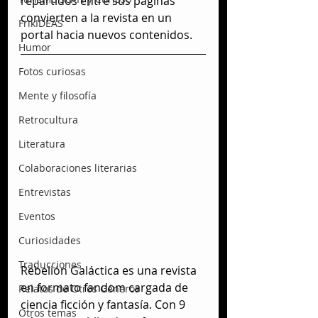
repartidos entre sus páginas 
convierten a la revista en un 
FrikIDEAS
portal hacia nuevos contenidos.
Humor
Fotos curiosas
Mente y filosofía
Retrocultura
Literatura
Colaboraciones literarias
Entrevistas
Eventos
Curiosidades
Traducciones
Rebelión Galáctica es una revista 
en formato fandom cargada de 
Relatos de Otros Géneros
ciencia ficción y fantasía. Con 9 
Otros temas