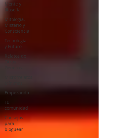
Mente y
filosofía
Mitología,
Misterio y
Consciencia
Tecnología
y Futuro
Relatos de
Otros
Géneros
Microrrelatos
Mínimos
Empezando
Tu
comunidad
Consejos
para
bloguear