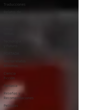
Traducciones
Relatos de
Otros
Géneros
Otros
temas
Tecnología
y Futuro
PORTADA
Microrrelatos
Mínimos
Ciencia
Ficción
Fantasía
Reseñas y
Recomendaciones
Películas