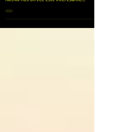
especializada en películas y series, HBO y
Netflix nos ofrece este interesante
artículo sobre el invento...