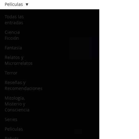
Películas
Todas las
entradas
Ciencia
Ficción
Fantasía
Relatos y
Microrrelatos
Terror
Reseñas y
Recomendaciones
Mitología,
Misterio y
Consciencia
Series
Películas
Robots