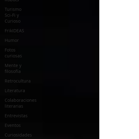
Turismo
Sci-Fi y
Curioso
FrikIDEAS
Humor
Fotos
curiosas
Mente y
filosofía
Retrocultura
Literatura
Colaboraciones
literarias
Entrevistas
Eventos
Curiosidades