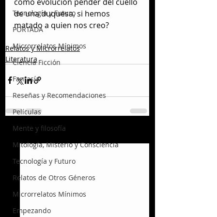
como evolución pender del cuello 
de una duquesa, si hemos 
Tecnología y Futuro
matado a quien nos creo?
PORTADA
Microrrelatos Mínimos
Relatos y Microrrelatos
Literatura
Ciencia Ficción
Fantasía
Reseñas y Recomendaciones
Películas
Mente y filosofía
Entradas recientes
Ver todo
Mitología, Misterio y Consciencia
Tecnología y Futuro
Relatos de Otros Géneros
Microrrelatos Mínimos
Empezando