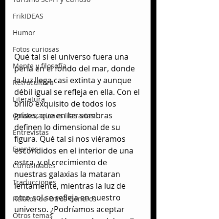
FrikIDEAS
Humor
Fotos curiosas
Qué tal si el universo fuera una 
Mente y filosofía
perla en el fondo del mar, donde 
la luz llega casi extinta y aunque 
Retrocultura
débil igual se refleja en ella. Con el 
Literatura
brillo exquisito de todos los 
grises, que en las sombras 
Colaboraciones literarias
definen lo dimensional de su 
Entrevistas
figura. Qué tal si nos viéramos 
Eventos
escondidos en el interior de una 
ostra, y el crecimiento de 
Curiosidades
nuestras galaxias la mataran 
Traducciones
lentamente, mientras la luz de 
otro sol se refleja en nuestro 
Relatos de Otros Géneros
universo. ¿Podríamos aceptar 
Otros temas