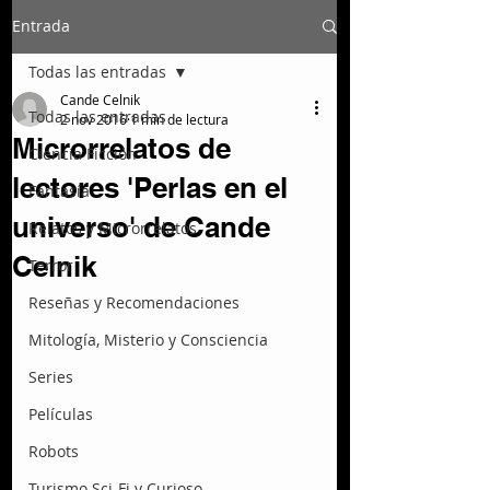
Entrada
Todas las entradas
Cande Celnik
Todas las entradas
2 nov 2016
1 min de lectura
Microrrelatos de
Ciencia Ficción
lectores 'Perlas en el
Fantasía
universo' de Cande
Relatos y Microrrelatos
Celnik
Terror
Reseñas y Recomendaciones
Mitología, Misterio y Consciencia
Series
Películas
Robots
Turismo Sci-Fi y Curioso