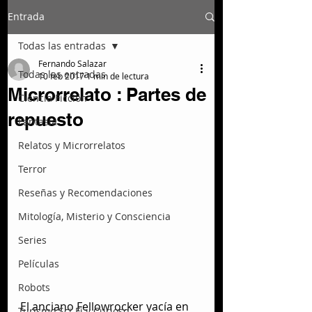
Entrada
Todas las entradas
Fernando Salazar
Todas las entradas
10 feb 2017
1 min de lectura
Microrrelato : Partes de
Ciencia Ficción
repuesto
Fantasía
Relatos y Microrrelatos
Terror
Reseñas y Recomendaciones
Mitología, Misterio y Consciencia
Series
Películas
Robots
El anciano Fellowrocker yacía en 
Turismo Sci-Fi y Curioso