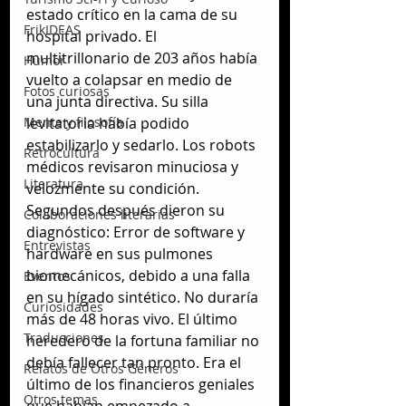
estado crítico en la cama de su 
FrikIDEAS
hospital privado. El 
multitrillonario de 203 años había 
Humor
vuelto a colapsar en medio de 
Fotos curiosas
una junta directiva. Su silla 
levitatoria había podido 
Mente y filosofía
estabilizarlo y sedarlo. Los robots 
Retrocultura
médicos revisaron minuciosa y 
Literatura
velozmente su condición. 
Segundos después dieron su 
Colaboraciones literarias
diagnóstico: Error de software y 
Entrevistas
hardware en sus pulmones 
biomecánicos, debido a una falla 
Eventos
en su hígado sintético. No duraría 
Curiosidades
más de 48 horas vivo. El último 
Traducciones
heredero de la fortuna familiar no 
debía fallecer tan pronto. Era el 
Relatos de Otros Géneros
último de los financieros geniales 
Otros temas
que habían empezado a 