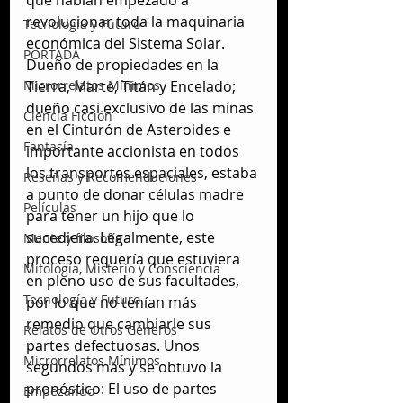
revolucionar toda la maquinaria 
Tecnología y Futuro
económica del Sistema Solar. 
PORTADA
Dueño de propiedades en la 
Tierra, Marte, Titán y Encelado; 
Microrrelatos Mínimos
dueño casi exclusivo de las minas 
Ciencia Ficción
en el Cinturón de Asteroides e 
Fantasía
importante accionista en todos 
los transportes espaciales, estaba 
Reseñas y Recomendaciones
a punto de donar células madre 
Películas
para tener un hijo que lo 
sucediera. Legalmente, este 
Mente y filosofía
proceso requería que estuviera 
Mitología, Misterio y Consciencia
en pleno uso de sus facultades, 
Tecnología y Futuro
por lo que no tenían más 
remedio que cambiarle sus 
Relatos de Otros Géneros
partes defectuosas. Unos 
Microrrelatos Mínimos
segundos más y se obtuvo la 
pronóstico: El uso de partes 
Empezando