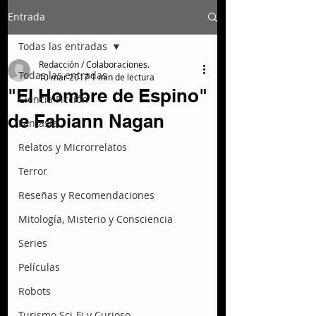
Entrada
Todas las entradas
Redacción / Colaboraciones.
Todas las entradas
10 mar 2017
1 min de lectura
"El Hombre de Espino"
Ciencia Ficción
de Fabiann Nagan
Fantasía
Relatos y Microrrelatos
Terror
Reseñas y Recomendaciones
Mitología, Misterio y Consciencia
Series
Películas
Robots
Turismo Sci-Fi y Curioso