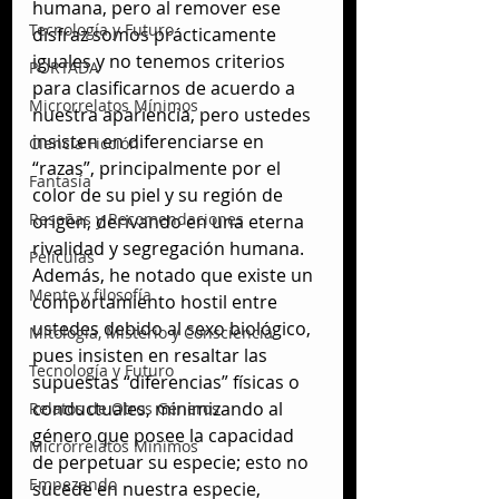
humana, pero al remover ese 
Tecnología y Futuro
disfraz somos prácticamente 
iguales y no tenemos criterios 
PORTADA
para clasificarnos de acuerdo a 
Microrrelatos Mínimos
nuestra apariencia, pero ustedes 
insisten en diferenciarse en 
Ciencia Ficción
“razas”, principalmente por el 
Fantasía
color de su piel y su región de 
Reseñas y Recomendaciones
origen, derivando en una eterna 
rivalidad y segregación humana. 
Películas
Además, he notado que existe un 
Mente y filosofía
comportamiento hostil entre 
ustedes debido al sexo biológico, 
Mitología, Misterio y Consciencia
pues insisten en resaltar las 
Tecnología y Futuro
supuestas “diferencias” físicas o 
conductuales, minimizando al 
Relatos de Otros Géneros
género que posee la capacidad 
Microrrelatos Mínimos
de perpetuar su especie; esto no 
Empezando
sucede en nuestra especie, 