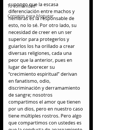
supongo que la escasa 
Tu comunidad
diferenciación entre machos y 
Consejos para bloguear
hembras es la responsable de 
esto, no lo sé. Por otro lado, su 
necesidad de creer en un ser 
superior para protegerlos y 
guiarlos los ha orillado a crear 
diversas religiones, cada una 
peor que la anterior, pues en 
lugar de favorecer su 
“crecimiento espiritual” derivan 
en fanatismo, odio, 
discriminación y derramamiento 
de sangre; nosotros 
compartimos el amor que tienen 
por un dios, pero en nuestro caso 
tiene múltiples rostros. Pero algo 
que compartimos con ustedes es 
que la conducta de apareamiento 