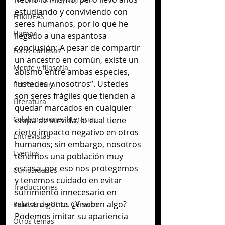
estudiando y conviviendo con 
FrikIDEAS
seres humanos, por lo que he 
Humor
llegado a una espantosa 
conclusión: A pesar de compartir 
Fotos curiosas
un ancestro en común, existe un 
Mente y filosofía
abismo entre ambas especies, 
“ustedes y nosotros”. Ustedes 
Retrocultura
son seres frágiles que tienden a 
Literatura
quedar marcados en cualquier 
Colaboraciones literarias
etapa de su vida, lo cual tiene 
cierto impacto negativo en otros 
Entrevistas
humanos; sin embargo, nosotros 
Eventos
tenemos una población muy 
escasa, por eso nos protegemos 
Curiosidades
y tenemos cuidado en evitar 
Traducciones
sufrimiento innecesario en 
nuestra gente. ¿Y saben algo? 
Relatos de Otros Géneros
Podemos imitar su apariencia 
Otros temas