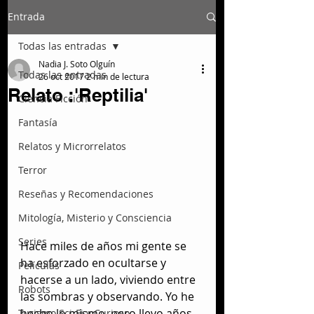
Entrada
Todas las entradas
Nadia J. Soto Olguín
Todas las entradas
26 oct 2017
2 min de lectura
Relato :'Reptilia'
Ciencia Ficción
Fantasía
Relatos y Microrrelatos
Terror
Reseñas y Recomendaciones
Mitología, Misterio y Consciencia
Series
Hace miles de años mi gente se 
ha esforzado en ocultarse y 
Películas
hacerse a un lado, viviendo entre 
Robots
las sombras y observando. Yo he 
hecho lo mismo, pero llevo años 
Turismo Sci-Fi y Curioso