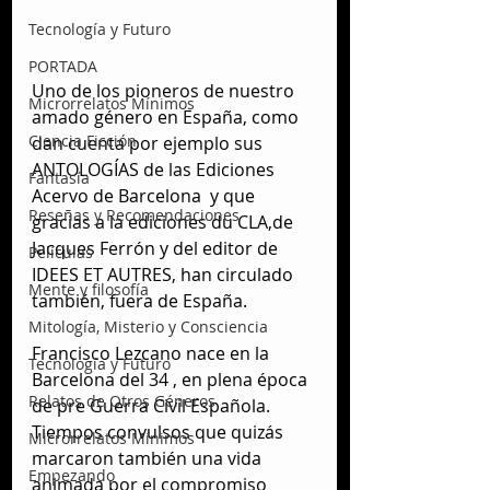
Tecnología y Futuro
PORTADA
Uno de los pioneros de nuestro 
Microrrelatos Mínimos
amado género en España, como 
Ciencia Ficción
dan cuenta por ejemplo sus 
ANTOLOGÍAS de las Ediciones 
Fantasía
Acervo de Barcelona  y que 
Reseñas y Recomendaciones
gracias a la ediciones du CLA,de 
Jacques Ferrón y del editor de 
Películas
IDEES ET AUTRES, han circulado 
Mente y filosofía
también, fuera de España.
Mitología, Misterio y Consciencia
Francisco Lezcano nace en la 
Tecnología y Futuro
Barcelona del 34 , en plena época 
Relatos de Otros Géneros
de pre Guerra Civil Española. 
Tiempos convulsos que quizás 
Microrrelatos Mínimos
marcaron también una vida 
Empezando
animada por el compromiso 