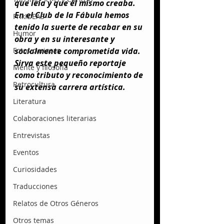
que leía y que él mismo creaba. 
En el Club de la Fábula hemos 
FrikIDEAS
tenido la suerte de recabar en su 
Humor
obra y en su interesante y 
Fotos curiosas
socialmente comprometida vida. 
Sirva este pequeño reportaje 
Mente y filosofía
como tributo y reconocimiento de 
Retrocultura
su extensa carrera artística.
Literatura
Colaboraciones literarias
Entrevistas
Eventos
Curiosidades
Traducciones
Relatos de Otros Géneros
Otros temas