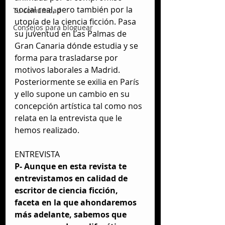
social real, pero también por la 
Tu comunidad
utopía de la ciencia ficción. Pasa 
Consejos para bloguear
su juventud en Las Palmas de 
Gran Canaria dónde estudia y se 
forma para trasladarse por 
motivos laborales a Madrid. 
Posteriormente se exilia en París 
y ello supone un cambio en su 
concepción artística tal como nos 
relata en la entrevista que le 
hemos realizado.
ENTREVISTA
P- Aunque en esta revista te 
entrevistamos en calidad de 
escritor de ciencia ficción, 
faceta en la que ahondaremos 
más adelante, sabemos que 