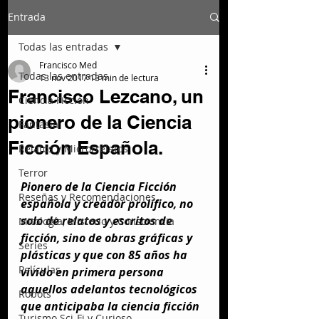
Entrada
Todas las entradas
Francisco Med
Todas las entradas
13 nov 2017
13 min de lectura
Francisco Lezcano, un
Ciencia Ficción
pionero de la Ciencia
Fantasía
Ficción Española.
Relatos y Microrrelatos
Terror
Pionero de la Ciencia Ficción 
Reseñas y Recomendaciones
española y creador prolífico, no 
solo de relatos y escritos de 
Mitología, Misterio y Consciencia
ficción, sino de obras gráficas y 
Series
plásticas y que con 85 años ha 
Películas
vivido en primera persona 
aquellos adelantos tecnológicos 
Robots
que anticipaba la ciencia ficción 
Turismo Sci-Fi y Curioso