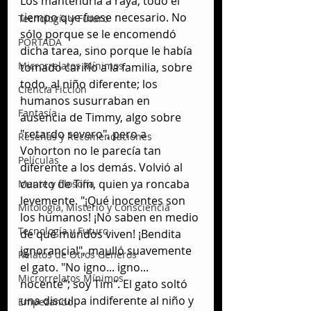
Los mantendría a raya, todo el 
tiempo que fuese necesario. No 
Tecnología y Futuro
sólo porque se le encomendó 
PORTADA
dicha tarea, sino porque le había 
Microrrelatos Mínimos
tomado cariño a la familia, sobre 
todo, al niño diferente; los 
Ciencia Ficción
humanos susurraban en 
Fantasía
ausencia de Timmy, algo sobre 
"retardo severo", pero a 
Reseñas y Recomendaciones
Vohorton no le parecía tan 
Películas
diferente a los demás. Volvió al 
cuarto de Tim, quien ya roncaba 
Mente y filosofía
levemente. "¡Qué inocentes son 
Mitología, Misterio y Consciencia
los humanos! ¡No saben en medio 
Tecnología y Futuro
de qué mundos viven! ¡Bendita 
ignorancia!", maulló suavemente 
Relatos de Otros Géneros
el gato. "No igno... igno... 
Microrrelatos Mínimos
nocente"; soy Tim". El gato soltó 
una disculpa indiferente al niño y 
Empezando