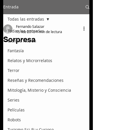
Entrada
Todas las entradas
Fernando Salazar
Todas las entradas
15 feb 2018
1 min de lectura
Sorpresa
Ciencia Ficción
Fantasía
Relatos y Microrrelatos
Terror
Reseñas y Recomendaciones
Mitología, Misterio y Consciencia
Series
Películas
Robots
Turismo Sci-Fi y Curioso