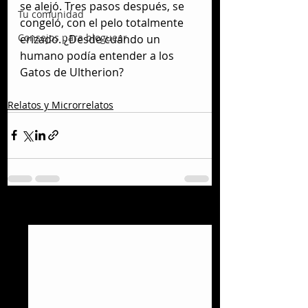
se alejó. Tres pasos después, se 
Tu comunidad
congeló, con el pelo totalmente 
Consejos para bloguear
erizado. ¿Desde cuándo un 
humano podía entender a los 
Gatos de Ultherion?
Relatos y Microrrelatos
Entradas recientes
Ver todo