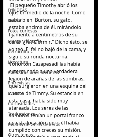
 El pequeño Timothy abrió los 
FrikIDEAS
ojos en medio de la noche. Como 
sabía bien, Burton, su gato, 
Humor
estaba encima de él, mirándolo 
Fotos curiosas
fijamente a centímetros de su 
Mente y filosofía
cara. "¿Ya? Dormir." Dicho ésto, se 
volteó. El felino bajó de la cama, y 
Retrocultura
siguió su ronda nocturna. 
Literatura
Vohorton Cazapesadillas había 
exterminado a una verdadera 
Colaboraciones literarias
legión de arañas de las sombras, 
Entrevistas
que surgieron en una esquina del 
cuarto de Timmy. Su estancia en 
Eventos
esta casa, había sido muy 
Curiosidades
atareada. Los seres de las 
Traducciones
sombras tenían un portal franco 
en esta locación, pero él había 
Relatos de Otros Géneros
cumplido con creces su misión. 
Otros temas