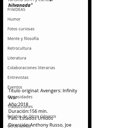
hilvanada"
FrikIDEAS
Humor
Fotos curiosas
Mente y filosofía
Retrocultura
Literatura
Colaboraciones literarias
Entrevistas
Eventos
Título original: Avengers: Infinity 
Curiosidades
War
Año:2018
Traducciones
Duración:156 min.
Relatos de Otros Géneros
País: Estados Unidos
Dirección:Anthony Russo, Joe 
Otros temas