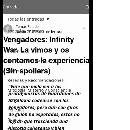
Entrada
Todas las entradas
Tomás Pelado
Todas las entradas
30 abr 2018
5 min de lectura
Vengadores: Infinity
Ciencia Ficción
War. La vimos y os
Fantasía
contamos la experiencia
Relatos y Microrrelatos
(Sin spoilers)
Terror
Reseñas y Recomendaciones
"Vale que mola ver a los 
Mitología, Misterio y Consciencia
protagonistas de Guardianes de 
Series
la galaxia codearse con los 
Vengadores, pero aún con giros 
Películas
de guión no esperados, estos no 
Robots
logran que trascienda una 
historia coherente y bien 
Turismo Sci-Fi y Curioso