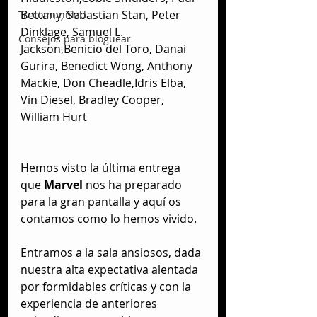
Bettany, Sebastian Stan, Peter 
Tu comunidad
Dinklage, Samuel L. 
Consejos para bloguear
Jackson,Benicio del Toro, Danai 
Gurira, Benedict Wong, Anthony 
Mackie, Don Cheadle,Idris Elba, 
Vin Diesel, Bradley Cooper, 
William Hurt
Hemos visto la última entrega 
que 
Marvel
 nos ha preparado 
para la gran pantalla y aquí os 
contamos como lo hemos vivido.
Entramos a la sala ansiosos, dada 
nuestra alta expectativa alentada 
por formidables críticas y con la 
experiencia de anteriores 