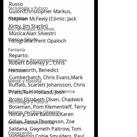
Russo
Tecnología y Futuro
Guion:Christopher Markus, 
Stephen McFeely (Cómic: Jack 
PORTADA
Kirby, Jim Starlin)
Microrrelatos Mínimos
Música:Alan Silvestri
Ciencia Ficción
Fotografía:Trent Opaloch
Fantasía
Reparto:
Reseñas y Recomendaciones
Robert Downey Jr., Chris 
Hemsworth, Benedict 
Películas
Cumberbatch, Chris Evans,Mark 
Mente y filosofía
Ruffalo, Scarlett Johansson, Chris 
Mitología, Misterio y Consciencia
Pratt, Tom Holland, Josh 
Brolin,Elizabeth Olsen, Chadwick 
Tecnología y Futuro
Boseman, Pom Klementieff, Terry 
Relatos de Otros Géneros
Notary, Dave Bautista,Karen 
Gillan, Tessa Thompson, Zoe 
Microrrelatos Mínimos
Saldana, Gwyneth Paltrow, Tom 
Empezando
Hiddleston,Cobie Smulders, Paul 