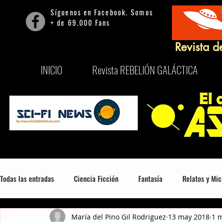
Síguenos en Facebook. Somos
+ de 69.000 Fans
Revista d
INICIO
Revista REBELIÓN GALÁCTICA
Todas las entradas
Ciencia Ficción
Fantasía
Relatos y Mic
María del Pino Gil Rodriguez
13 may 2018
1 m
Mitología, Misterio y Consciencia
Series
Películas