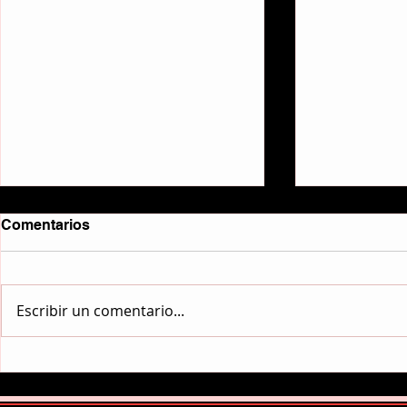
Comentarios
No me taladres.
Escribir un comentario...
Redención (
Tierra part
Guardia, fa