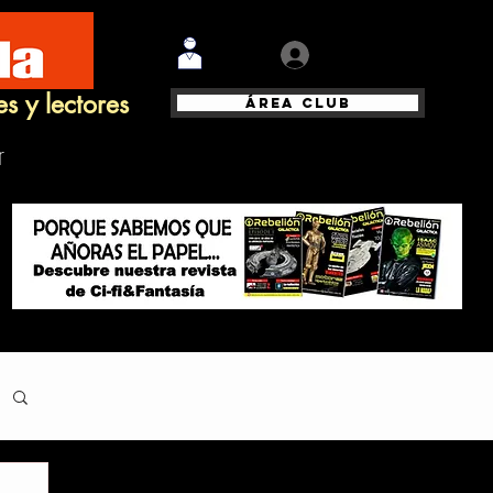
Iniciar sesión
es y lectores
Área Club
r