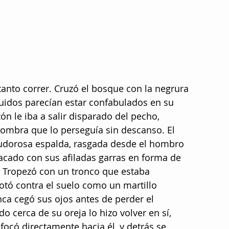
 tanto correr. Cruzó el bosque con la negrura 
uidos parecían estar confabulados en su 
ón le iba a salir disparado del pecho, 
sombra que lo perseguía sin descanso. El 
udorosa espalda, rasgada desde el hombro 
tacado con sus afiladas garras en forma de 
s. Tropezó con un tronco que estaba 
otó contra el suelo como un martillo 
nca cegó sus ojos antes de perder el 
 cerca de su oreja lo hizo volver en sí, 
focó directamente hacia él, y detrás se 