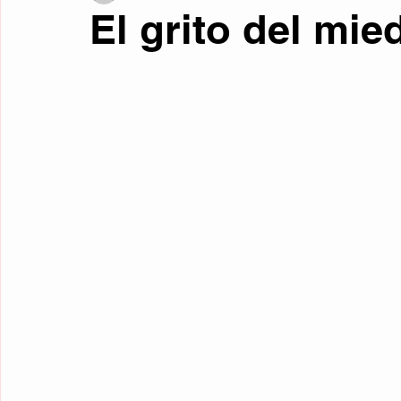
El grito del mie
Fotos curiosas
Mente y filosofía
Retrocultura
Liter
Curiosidades
Traducciones
Relatos de Otros Géneros
Microrrelatos Mínimos
Ciencia Ficción
Fantasía
Re