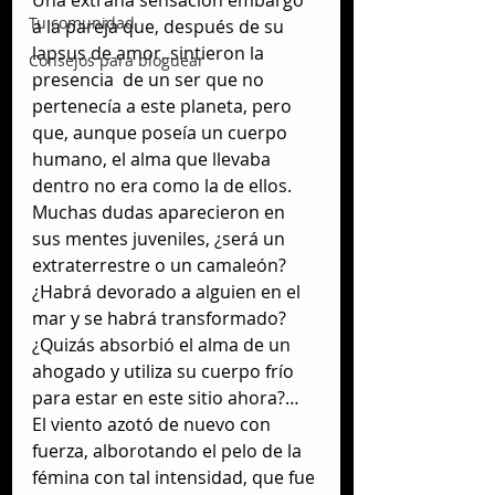
Una extraña sensación embargó 
Tu comunidad
a la pareja que, después de su 
lapsus de amor, sintieron la 
Consejos para bloguear
presencia  de un ser que no 
pertenecía a este planeta, pero 
que, aunque poseía un cuerpo 
humano, el alma que llevaba 
dentro no era como la de ellos.
Muchas dudas aparecieron en 
sus mentes juveniles, ¿será un 
extraterrestre o un camaleón? 
¿Habrá devorado a alguien en el 
mar y se habrá transformado? 
¿Quizás absorbió el alma de un 
ahogado y utiliza su cuerpo frío 
para estar en este sitio ahora?…
El viento azotó de nuevo con 
fuerza, alborotando el pelo de la 
fémina con tal intensidad, que fue 