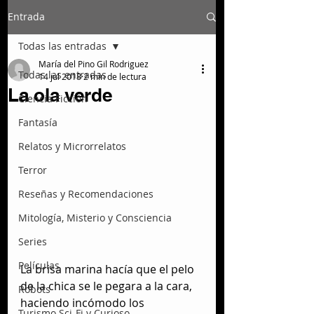
Entrada
Todas las entradas
María del Pino Gil Rodriguez
Todas las entradas
14 jul 2018
2 min de lectura
La ola verde
Ciencia Ficción
Fantasía
Relatos y Microrrelatos
Terror
Reseñas y Recomendaciones
Mitología, Misterio y Consciencia
Series
Películas
La brisa marina hacía que el pelo 
de la chica se le pegara a la cara, 
Robots
haciendo incómodo los 
Turismo Sci-Fi y Curioso