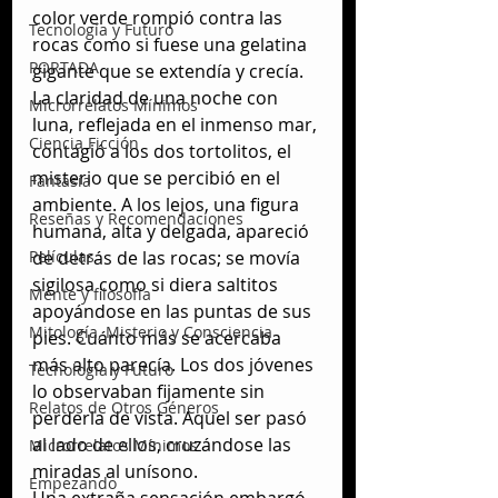
color verde rompió contra las 
Tecnología y Futuro
rocas como si fuese una gelatina 
PORTADA
gigante que se extendía y crecía. 
La claridad de una noche con 
Microrrelatos Mínimos
luna, reflejada en el inmenso mar, 
Ciencia Ficción
contagió a los dos tortolitos, el 
misterio que se percibió en el 
Fantasía
ambiente. A los lejos, una figura 
Reseñas y Recomendaciones
humana, alta y delgada, apareció 
Películas
de detrás de las rocas; se movía 
sigilosa como si diera saltitos 
Mente y filosofía
apoyándose en las puntas de sus 
Mitología, Misterio y Consciencia
pies. Cuánto más se acercaba 
más alto parecía. Los dos jóvenes 
Tecnología y Futuro
lo observaban fijamente sin 
Relatos de Otros Géneros
perderla de vista. Aquel ser pasó 
al lado de ellos, cruzándose las 
Microrrelatos Mínimos
miradas al unísono.
Empezando