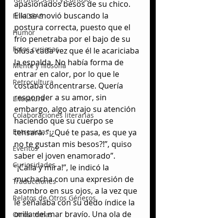
apasionados besos de su chico. 
Ella se movió buscando la 
FrikIDEAS
postura correcta, puesto que el 
Humor
frío penetraba por el bajo de su 
Fotos curiosas
blusa cada vez que él le acariciaba 
la espalda. No había forma de 
Mente y filosofía
entrar en calor, por lo que le 
Retrocultura
costaba concentrarse. Quería 
responder a su amor, sin 
Literatura
embargo, algo atrajo su atención 
Colaboraciones literarias
haciendo que su cuerpo se 
Entrevistas
tensara. “¡¿Qué te pasa, es que ya 
no te gustan mis besos?!”, quiso 
Eventos
saber el joven enamorado”. 
Curiosidades
“¡Calla y mira!”, le indicó la 
muchacha con una expresión de 
Traducciones
asombro en sus ojos, a la vez que 
Relatos de Otros Géneros
le señalaba con su dedo índice la 
orilla del mar bravío. Una ola de 
Otros temas