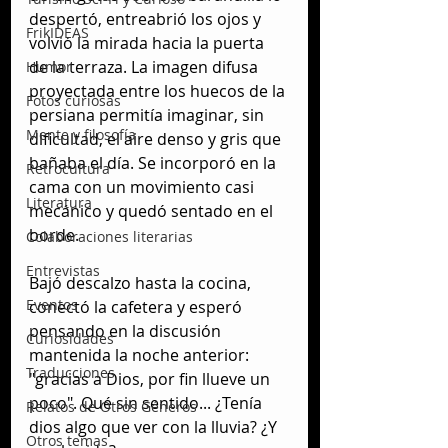
despertó, entreabrió los ojos y 
FrikIDEAS
volvió la mirada hacia la puerta 
de la terraza. La imagen difusa 
Humor
proyectada entre los huecos de la 
Fotos curiosas
persiana permitía imaginar, sin 
Mente y filosofía
dificultad, el aire denso y gris que 
bañaba el día. Se incorporó en la 
Retrocultura
cama con un movimiento casi 
Literatura
mecánico y quedó sentado en el 
borde.
Colaboraciones literarias
Entrevistas
Bajó descalzo hasta la cocina, 
Eventos
conectó la cafetera y esperó 
pensando en la discusión 
Curiosidades
mantenida la noche anterior: 
Traducciones
"gracias a Dios, por fin llueve un 
poco". Qué sin sentido... ¿Tenía 
Relatos de Otros Géneros
dios algo que ver con la lluvia? ¿Y 
Otros temas