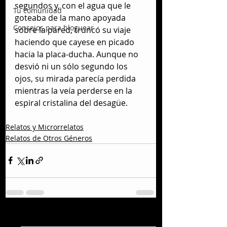
segundos y, con el agua que le 
Tu comunidad
goteaba de la mano apoyada 
Consejos para bloguear
sobre la pared, truncó su viaje 
haciendo que cayese en picado 
hacia la placa-ducha. Aunque no 
desvió ni un sólo segundo los 
ojos, su mirada parecía perdida 
mientras la veía perderse en la 
espiral cristalina del desagüe.
Relatos y Microrrelatos
Relatos de Otros Géneros
Entradas recientes
Ver todo