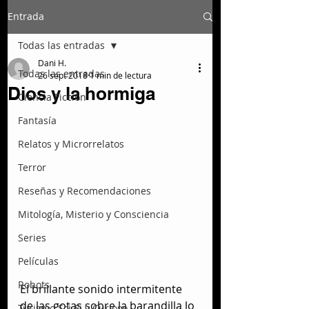
Entrada
Todas las entradas
Dani H.
Todas las entradas
26 sept 2018
1 min de lectura
Dios y la hormiga
Ciencia Ficción
Fantasía
Relatos y Microrrelatos
Terror
Reseñas y Recomendaciones
Mitología, Misterio y Consciencia
Series
Películas
Robots
El brillante sonido intermitente 
de las gotas sobre la barandilla lo 
Turismo Sci-Fi y Curioso