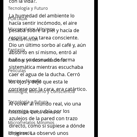
con la vida?.
Tecnología y Futuro
La humedad del ambiente lo 
PORTADA
hacía sentir incómodo, el aire 
Microrrelatos Mínimos
pesaba sobre la piel y hacía de 
respirar una tarea consciente. 
Ciencia Ficción
Dio un último sorbo al café y, aún 
Fantasía
absorto en sí mismo, entró al 
baño y se desnudó de forma 
Reseñas y Recomendaciones
sistemática mientras escuchaba 
Películas
caer el agua de la ducha. Cerró 
Mente y filosofía
los ojos y dejó que esta le 
corriese por la cara, era catártico.
Mitología, Misterio y Consciencia
Tecnología y Futuro
Al volver al mundo real, vio una 
hormiga que subía por los 
Relatos de Otros Géneros
azulejos de la pared con trazo 
Microrrelatos Mínimos
directo, como si supiese a dónde 
dirigirse. La observó unos 
Empezando