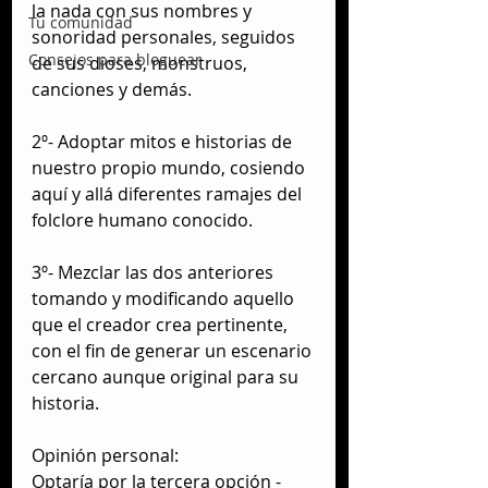
la nada con sus nombres y 
Tu comunidad
sonoridad personales, seguidos 
Consejos para bloguear
de sus dioses, monstruos, 
canciones y demás.
2º- Adoptar mitos e historias de 
nuestro propio mundo, cosiendo 
aquí y allá diferentes ramajes del 
folclore humano conocido.
3º- Mezclar las dos anteriores 
tomando y modificando aquello 
que el creador crea pertinente, 
con el fin de generar un escenario 
cercano aunque original para su 
historia.
Opinión personal:
Optaría por la tercera opción -