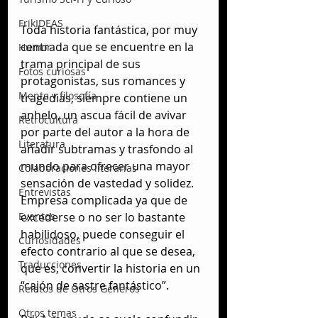
FrikIDEAS
Toda historia fantástica, por muy 
centrada que se encuentre en la 
Humor
trama principal de sus 
Fotos curiosas
protagonistas, sus romances y 
Mente y filosofía
tragedias, siempre contiene un 
anhelo, un ascua fácil de avivar 
Retrocultura
por parte del autor a la hora de 
Literatura
añadir subtramas y trasfondo al 
mundo para ofrecer una mayor 
Colaboraciones literarias
sensación de vastedad y solidez. 
Entrevistas
Empresa complicada ya que de 
excederse o no ser lo bastante 
Eventos
habilidoso, puede conseguir el 
Curiosidades
efecto contrario al que se desea, 
Traducciones
que es, convertir la historia en un 
“cajón de sastre fantástico”.
Relatos de Otros Géneros
Otros temas