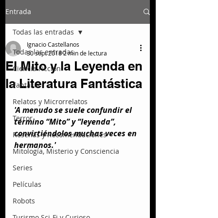
Entrada
Todas las entradas
Ignacio Castellanos
Todas las entradas
30 sept 2018
2 min de lectura
El Mito y la Leyenda en
Ciencia Ficción
la Literatura Fantástica
Fantasía
Relatos y Microrrelatos
'A menudo se suele confundir el 
Terror
término “Mito” y “leyenda”, 
convirtiéndolos muchas veces en 
Reseñas y Recomendaciones
hermanos.'
Mitología, Misterio y Consciencia
Series
Películas
Robots
Turismo Sci-Fi y Curioso