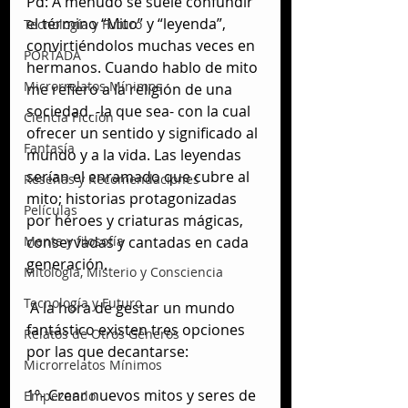
Pd: A menudo se suele confundir 
el término “Mito” y “leyenda”, 
Tecnología y Futuro
convirtiéndolos muchas veces en 
PORTADA
hermanos. Cuando hablo de mito 
Microrrelatos Mínimos
me refiero a la religión de una 
sociedad, -la que sea- con la cual 
Ciencia Ficción
ofrecer un sentido y significado al 
Fantasía
mundo y a la vida. Las leyendas 
serían el enramado que cubre al 
Reseñas y Recomendaciones
mito; historias protagonizadas 
Películas
por héroes y criaturas mágicas, 
conservadas y cantadas en cada 
Mente y filosofía
generación.
Mitología, Misterio y Consciencia
Tecnología y Futuro
 A la hora de gestar un mundo 
fantástico existen tres opciones 
Relatos de Otros Géneros
por las que decantarse:
Microrrelatos Mínimos
1º- Crear nuevos mitos y seres de 
Empezando