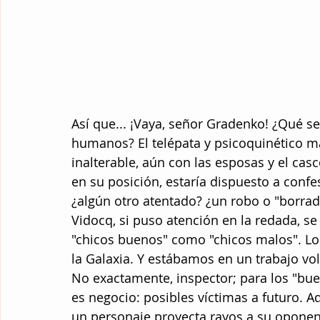
Así que... ¡Vaya, señor Gradenko! ¿Qué se
humanos? El telépata y psicoquinético m
inalterable, aún con las esposas y el cas
en su posición, estaría dispuesto a conf
¿algún otro atentado? ¿un robo o "borrad
Vidocq, si puso atención en la redada, s
"chicos buenos" como "chicos malos". Lo
la Galaxia. Y estábamos en un trabajo volu
No exactamente, inspector; para los "bue
es negocio: posibles víctimas a futuro. 
un personaje proyecta rayos a su oponen