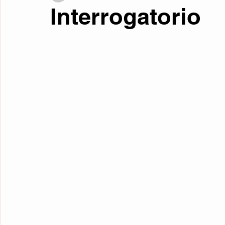
Interrogatorio
Fotos curiosas
Mente y filosofía
Retrocultura
Liter
Curiosidades
Traducciones
Relatos de Otros Géneros
Microrrelatos Mínimos
Ciencia Ficción
Fantasía
Re