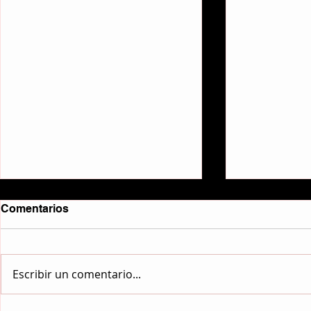
Comentarios
No me taladres.
Escribir un comentario...