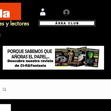
Iniciar sesión
es y lectores
Área Club
r