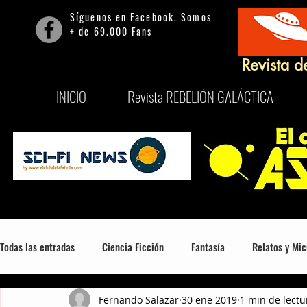
Síguenos en Facebook. Somos
+ de 69.000 Fans
Revista d
INICIO
Revista REBELIÓN GALÁCTICA
Todas las entradas
Ciencia Ficción
Fantasía
Relatos y Mic
Fernando Salazar
30 ene 2019
1 min de lectu
Mitología, Misterio y Consciencia
Series
Películas