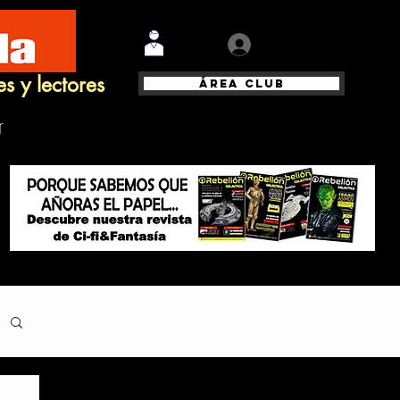
Iniciar sesión
es y lectores
Área Club
r