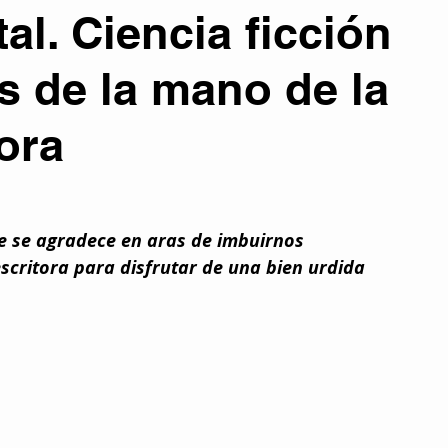
tal. Ciencia ficción
atura
Colaboraciones literarias
Entrevistas
Eventos
s de la mano de la
ora
Otros temas
Tecnología y Futuro
PORTADA
señas y Recomendaciones
Películas
 se agradece en aras de imbuirnos 
critora para disfrutar de una bien urdida 