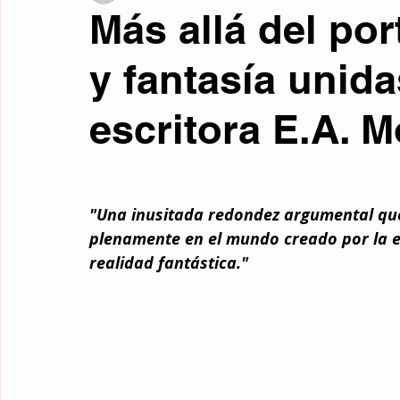
Más allá del por
Fotos curiosas
Mente y filosofía
Retrocultura
Liter
y fantasía unida
escritora E.A. M
Curiosidades
Traducciones
Relatos de Otros Géneros
Microrrelatos Mínimos
Ciencia Ficción
Fantasía
Re
"Una inusitada redondez argumental que
plenamente en el mundo creado por la es
realidad fantástica."