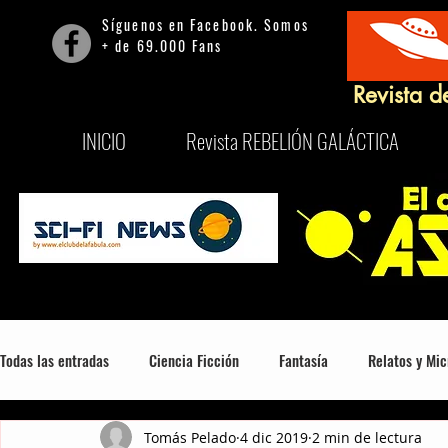
Síguenos en Facebook. Somos
+ de 69.000 Fans
Revista d
INICIO
Revista REBELIÓN GALÁCTICA
Todas las entradas
Ciencia Ficción
Fantasía
Relatos y Mic
Tomás Pelado
4 dic 2019
2 min de lectura
Mitología, Misterio y Consciencia
Series
Películas