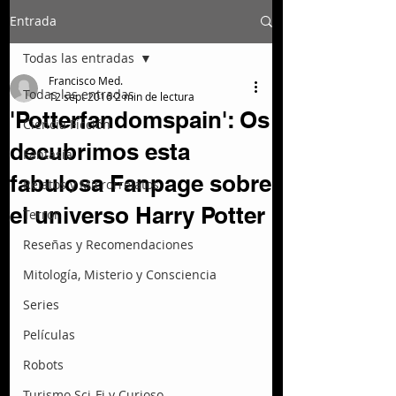
Entrada
Todas las entradas
Francisco Med.
Todas las entradas
12 sept 2016
2 min de lectura
'Potterfandomspain': Os
Ciencia Ficción
decubrimos esta
Fantasía
fabulosa Fanpage sobre
Relatos y Microrrelatos
el universo Harry Potter
Terror
Reseñas y Recomendaciones
Mitología, Misterio y Consciencia
Series
Películas
Robots
Turismo Sci-Fi y Curioso