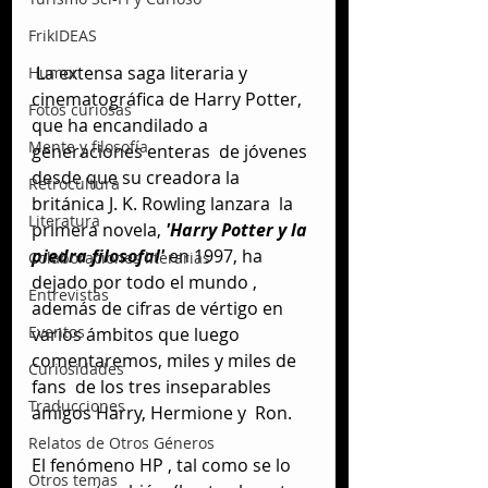
FrikIDEAS
 La extensa saga literaria y 
Humor
cinematográfica de Harry Potter, 
Fotos curiosas
que ha encandilado a 
Mente y filosofía
generaciones enteras  de jóvenes 
desde que su creadora la 
Retrocultura
británica J. K. Rowling lanzara  la 
Literatura
primera novela,
 'Harry Potter y la 
piedra filosofal'
 en 1997, ha 
Colaboraciones literarias
dejado por todo el mundo , 
Entrevistas
además de cifras de vértigo en 
Eventos
varios ámbitos que luego 
comentaremos, miles y miles de 
Curiosidades
fans  de los tres inseparables 
Traducciones
amigos Harry, Hermione y  Ron.
Relatos de Otros Géneros
El fenómeno HP , tal como se lo 
Otros temas