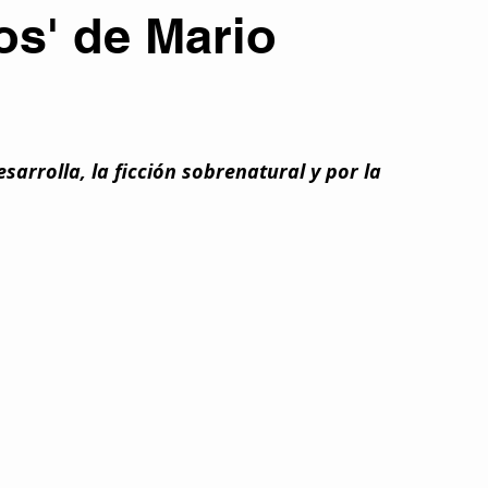
os' de Mario
atura
Colaboraciones literarias
Entrevistas
Eventos
Otros temas
Tecnología y Futuro
PORTADA
arrolla, la ficción sobrenatural y por la 
 
señas y Recomendaciones
Películas