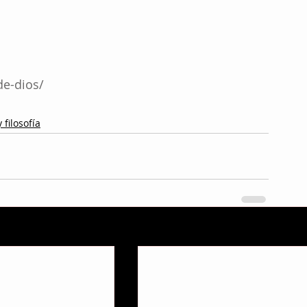
de-dios/
 filosofía
V