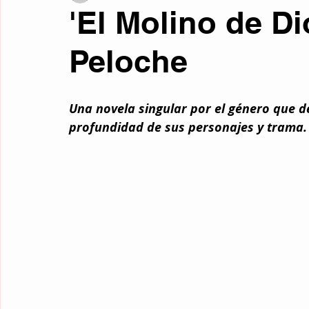
'El Molino de Di
Fotos curiosas
Mente y filosofía
Retrocultura
Liter
Peloche
Curiosidades
Traducciones
Relatos de Otros Géneros
Una novela singular por el género que des
profundidad de sus personajes y trama.
Microrrelatos Mínimos
Ciencia Ficción
Fantasía
Re