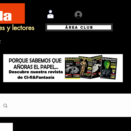
Iniciar sesión
es y lectores
Área Club
r