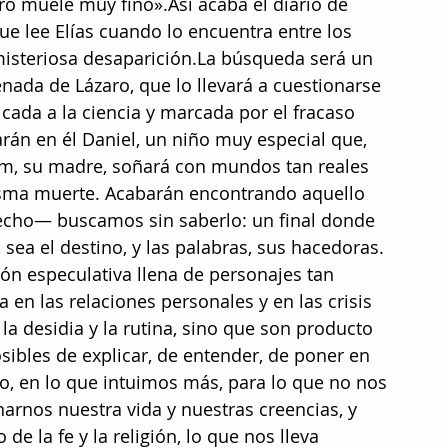
o muele muy fino».Así acaba el diario de 
ue lee Elías cuando lo encuentra entre los 
 misteriosa desaparición.La búsqueda será un 
nada de Lázaro, que lo llevará a cuestionarse 
cada a la ciencia y marcada por el fracaso 
rán en él Daniel, un niño muy especial que, 
am, su madre, soñará con mundos tan reales 
misma muerte. Acabarán encontrando aquello 
echo— buscamos sin saberlo: un final donde 
, sea el destino, y las palabras, sus hacedoras. 
ión especulativa llena de personajes tan 
en las relaciones personales y en las crisis 
a desidia y la rutina, sino que son producto 
ibles de explicar, de entender, de poner en 
o, en lo que intuimos más, para lo que no nos 
narnos nuestra vida y nuestras creencias, y 
e la fe y la religión, lo que nos lleva 