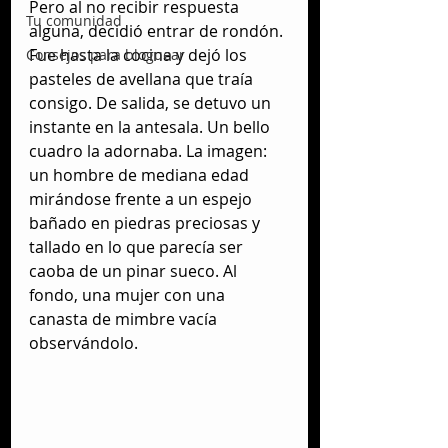
Pero al no recibir respuesta 
Tu comunidad
alguna, decidió entrar de rondón. 
Fue hasta la cocina y dejó los 
Consejos para bloguear
pasteles de avellana que traía 
consigo. De salida, se detuvo un 
instante en la antesala. Un bello 
cuadro la adornaba. La imagen: 
un hombre de mediana edad 
mirándose frente a un espejo 
bañado en piedras preciosas y 
tallado en lo que parecía ser 
caoba de un pinar sueco. Al 
fondo, una mujer con una 
canasta de mimbre vacía 
observándolo.