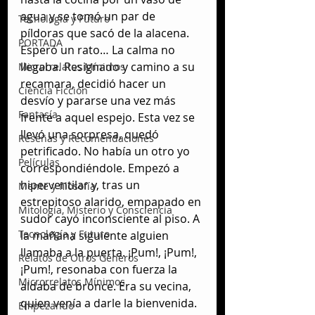
agua y se tomó un par de 
Tecnología y Futuro
píldoras que sacó de la alacena. 
PORTADA
Esperó un rato… La calma no 
llegaba. Resignado y camino a su 
Microrrelatos Mínimos
recamara, decidió hacer un 
Ciencia Ficción
desvío y pararse una vez más 
Fantasía
frente a aquel espejo. Esta vez se 
llevó una sorpresa, quedó 
Reseñas y Recomendaciones
petrificado. No había un otro yo 
Películas
correspondiéndole. Empezó a 
hiperventilar y, tras un 
Mente y filosofía
estrepitoso alarido, empapado en 
Mitología, Misterio y Consciencia
sudor cayó inconsciente al piso. A 
Tecnología y Futuro
la mañana siguiente alguien 
llamaba a la puerta. ¡Pum!, ¡Pum!, 
Relatos de Otros Géneros
¡Pum!, resonaba con fuerza la 
Microrrelatos Mínimos
aldaba de bronce. Era su vecina, 
quien venía a darle la bienvenida. 
Empezando