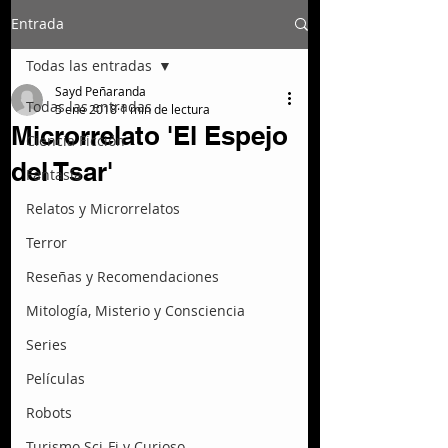
Entrada
Todas las entradas
Sayd Peñaranda
Todas las entradas
5 ene 2018
1 min de lectura
Microrrelato 'El Espejo
Ciencia Ficción
del Tsar'
Fantasía
Relatos y Microrrelatos
Terror
Reseñas y Recomendaciones
Mitología, Misterio y Consciencia
Series
Películas
Robots
Turismo Sci-Fi y Curioso