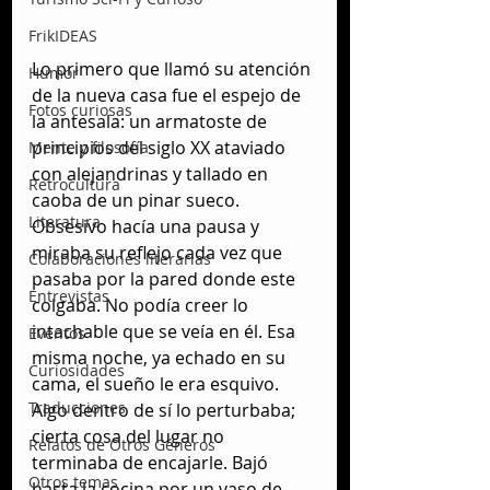
FrikIDEAS
Lo primero que llamó su atención 
Humor
de la nueva casa fue el espejo de 
Fotos curiosas
la antesala: un armatoste de 
principios del siglo XX ataviado 
Mente y filosofía
con alejandrinas y tallado en 
Retrocultura
caoba de un pinar sueco. 
Literatura
Obsesivo hacía una pausa y 
miraba su reflejo cada vez que 
Colaboraciones literarias
pasaba por la pared donde este 
Entrevistas
colgaba. No podía creer lo 
intachable que se veía en él. Esa 
Eventos
misma noche, ya echado en su 
Curiosidades
cama, el sueño le era esquivo. 
Traducciones
Algo dentro de sí lo perturbaba; 
cierta cosa del lugar no 
Relatos de Otros Géneros
terminaba de encajarle. Bajó 
Otros temas
hasta la cocina por un vaso de 