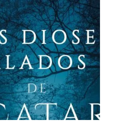
6 nov 2020
1 min de lectura
Sici-Fi News: Regreso al futuro, 65
años del condensador de fluzo.
El portal ESPINOF , página web
especializada en películas y series, HBO y
Netflix nos ofrece este interesante
artículo sobre el invento...