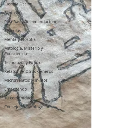
Ciencia Ficción
Fantasía
Reseñas y Recomendaciones
Películas
Mente y filosofía
Mitología, Misterio y
Consciencia
Tecnología y Futuro
Relatos de Otros Géneros
Microrrelatos Mínimos
Empezando
Tu comunidad
Consejos para bloguear