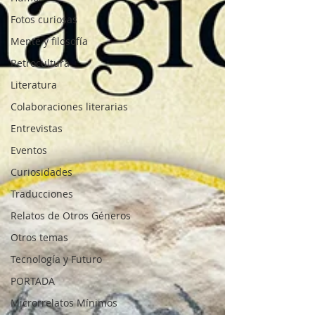
Fotos curiosas
Mente y filosofía
Retrocultura
Literatura
Colaboraciones literarias
Entrevistas
Eventos
Curiosidades
Traducciones
Relatos de Otros Géneros
Otros temas
Tecnología y Futuro
PORTADA
Microrrelatos Mínimos