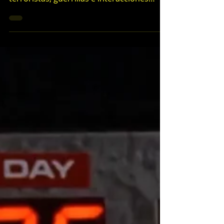
Bernardino G.
29 nov 2020
2 min de lectura
Redención (Infierno en la Tierra
parte 1) de Manuel Guardia, fantasía
con un toque singular.
La inclusión de elementos no habituales
en este tipo de historias como grupos
terroristas, guerrillas e interacciones
entre diversos...